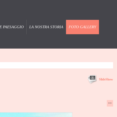
E PAESAGGIO
LA NOSTRA STORIA
FOTO GALLERY
SlideShow
>>