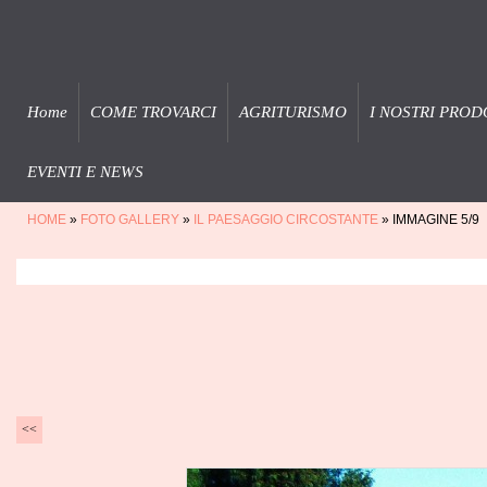
Home
COME TROVARCI
AGRITURISMO
I NOSTRI PROD
EVENTI E NEWS
HOME
»
FOTO GALLERY
»
IL PAESAGGIO CIRCOSTANTE
» IMMAGINE 5/9
<<